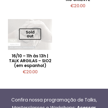
€
20.00
Sold
out
16/10 – 11h às 13h |
TALK ARGILAS – SIO2
(em espanhol)
€
20.00
Confira nossa programação de Talks,
Masterclasses e Workshops:
Acessar