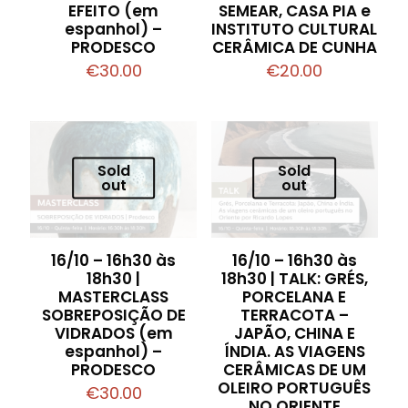
EFEITO (em
SEMEAR, CASA PIA e
espanhol) –
INSTITUTO CULTURAL
PRODESCO
CERÂMICA DE CUNHA
€
30.00
€
20.00
Sold
Sold
out
out
16/10 – 16h30 às
16/10 – 16h30 às
18h30 |
18h30 | TALK: GRÉS,
MASTERCLASS
PORCELANA E
SOBREPOSIÇÃO DE
TERRACOTA –
VIDRADOS (em
JAPÃO, CHINA E
espanhol) –
ÍNDIA. AS VIAGENS
PRODESCO
CERÂMICAS DE UM
OLEIRO PORTUGUÊS
€
30.00
NO ORIENTE