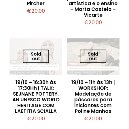
Pircher
artística e o ensino
– Marta Castelo –
€
20.00
Vicarte
€
20.00
Sold
Sold
out
out
19/10 – 16:30h às
19/10 – 11h às 13h |
17:30Hh | TALK:
WORKSHOP:
SEJNANE POTTERY,
Modelação de
AN UNESCO WORLD
pássaros para
HERITAGE COM
iniciantes com
LAETITIA SCIALLA
Poline Manhas
€
20.00
€
20.00