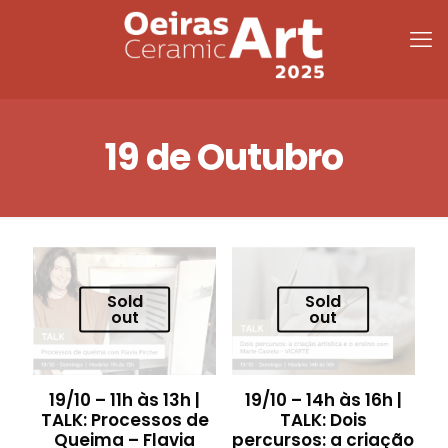
19 de Outubro
Sold
Sold
out
out
19/10 – 11h às 13h |
19/10 – 14h às 16h |
TALK: Processos de
TALK: Dois
Queima – Flavia
percursos: a criação