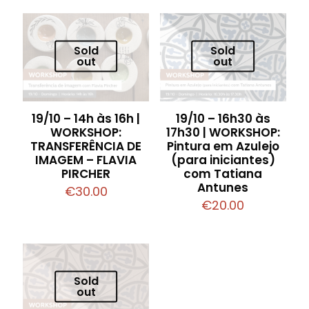
Sold
Sold
out
out
19/10 – 14h às 16h |
19/10 – 16h30 às
WORKSHOP:
17h30 | WORKSHOP:
TRANSFERÊNCIA DE
Pintura em Azulejo
IMAGEM – FLAVIA
(para iniciantes)
PIRCHER
com Tatiana
Antunes
€
30.00
€
20.00
Sold
out