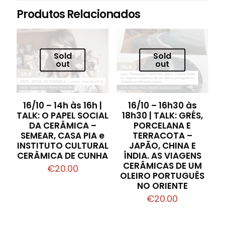
Produtos Relacionados
Sold
Sold
out
out
16/10 – 14h às 16h |
16/10 – 16h30 às
TALK: O PAPEL SOCIAL
18h30 | TALK: GRÉS,
DA CERÂMICA –
PORCELANA E
SEMEAR, CASA PIA e
TERRACOTA –
INSTITUTO CULTURAL
JAPÃO, CHINA E
CERÂMICA DE CUNHA
ÍNDIA. AS VIAGENS
CERÂMICAS DE UM
€
20.00
OLEIRO PORTUGUÊS
NO ORIENTE
€
20.00