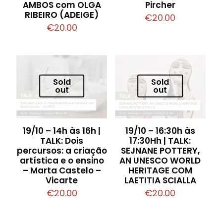
AMBOS com OLGA
Pircher
RIBEIRO (ADEIGE)
€
20.00
€
20.00
Sold
Sold
out
out
19/10 – 14h às 16h |
19/10 – 16:30h às
TALK: Dois
17:30Hh | TALK:
percursos: a criação
SEJNANE POTTERY,
artística e o ensino
AN UNESCO WORLD
– Marta Castelo –
HERITAGE COM
Vicarte
LAETITIA SCIALLA
€
20.00
€
20.00