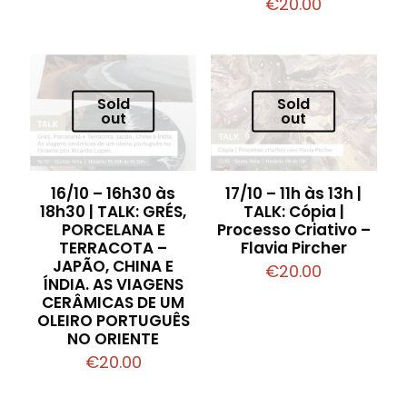
€
20.00
Sold
Sold
out
out
16/10 – 16h30 às
17/10 – 11h às 13h |
18h30 | TALK: GRÉS,
TALK: Cópia |
PORCELANA E
Processo Criativo –
TERRACOTA –
Flavia Pircher
JAPÃO, CHINA E
€
20.00
ÍNDIA. AS VIAGENS
CERÂMICAS DE UM
OLEIRO PORTUGUÊS
NO ORIENTE
€
20.00