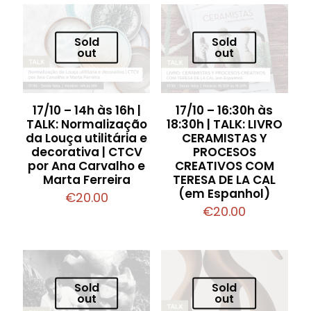
Sold
Sold
out
out
17/10 – 14h às 16h |
17/10 – 16:30h às
TALK: Normalização
18:30h | TALK: LIVRO
da Louça utilitária e
CERAMISTAS Y
decorativa | CTCV
PROCESOS
por Ana Carvalho e
CREATIVOS COM
Marta Ferreira
TERESA DE LA CAL
(em Espanhol)
€
20.00
€
20.00
Sold
Sold
out
out