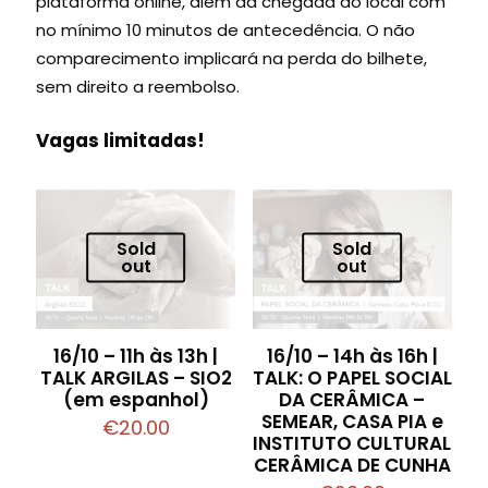
plataforma online, além da chegada ao local com
no mínimo 10 minutos de antecedência. O não
comparecimento implicará na perda do bilhete,
sem direito a reembolso.
Vagas limitadas!
Sold
Sold
out
out
16/10 – 11h às 13h |
16/10 – 14h às 16h |
TALK ARGILAS – SIO2
TALK: O PAPEL SOCIAL
(em espanhol)
DA CERÂMICA –
SEMEAR, CASA PIA e
€
20.00
INSTITUTO CULTURAL
CERÂMICA DE CUNHA