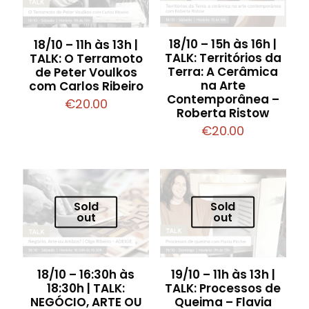
18/10 – 15h às 16h |
18/10 – 11h às 13h |
TALK: Territórios da
TALK: O Terramoto
Terra: A Cerâmica
de Peter Voulkos
na Arte
com Carlos Ribeiro
Contemporânea –
€
20.00
Roberta Ristow
€
20.00
Sold
Sold
out
out
18/10 – 16:30h às
19/10 – 11h às 13h |
18:30h | TALK:
TALK: Processos de
NEGÓCIO, ARTE OU
Queima – Flavia